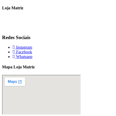
Loja Matriz
Fone: (11) 3562 9944
contato@sjprodutos.com.br
AV Dr. Benedito Estavam dos Santos, 1539 – São Paulo – Cep: 
Redes Sociais
Instagram
Facebook
Whatsapp
Mapa Loja Matriz