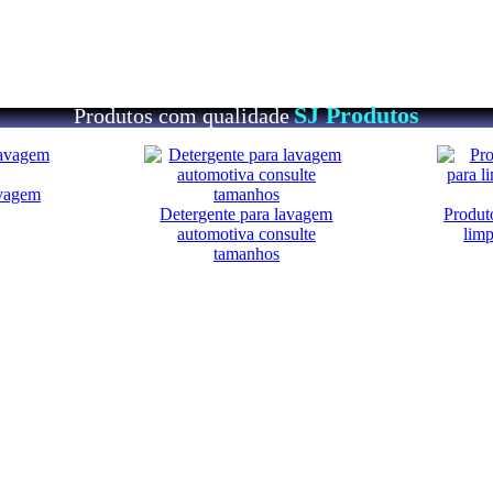
SJ Produtos
Produtos com qualidade
avagem
Detergente para lavagem
Produt
automotiva consulte
lim
tamanhos