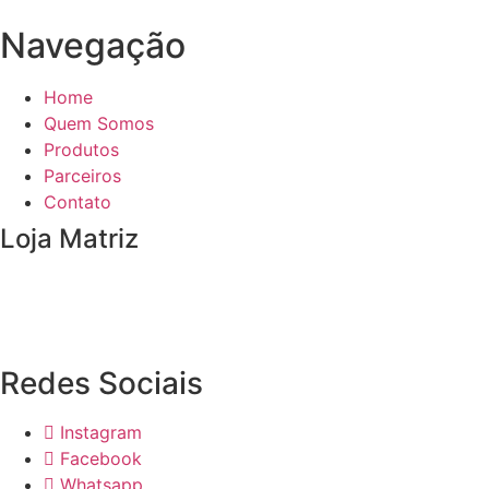
Navegação
Home
Quem Somos
Produtos
Parceiros
Contato
Loja Matriz
Fone: (11) 3562 9944
contato@sjprodutos.com.br
AV Dr. Benedito Estavam dos Santos, 1539 – São Paulo 
Redes Sociais
Instagram
Facebook
Whatsapp