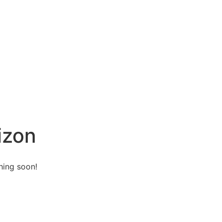
izon
hing soon!