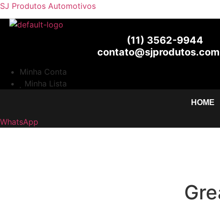
SJ Produtos Automotivos
(11) 3562-9944
contato@sjprodutos.com
Minha Conta
Minha Lista
HOME
WhatsApp
Gre