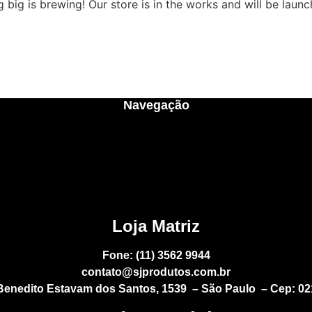
 big is brewing! Our store is in the works and will be launc
Navegação
Loja Matriz
Fone: (11) 3562 9944
contato@sjprodutos.com.br
 Benedito Estavam dos Santos, 1539 – São Paulo – Cep: 02