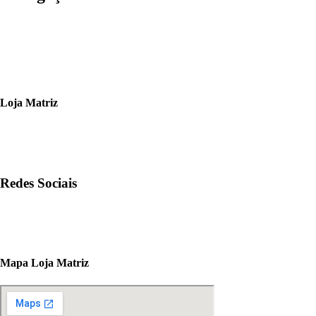
Loja Matriz
Fone: (11) 3562 9944
contato@sjprodutos.com.br
AV Dr. Benedito Estavam dos Santos, 1539 – São Paulo – Cep: 0
Redes Sociais
Mapa Loja Matriz