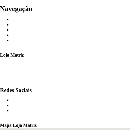
Navegação
Loja Matriz
Fone: (11) 3562 9944
contato@sjprodutos.com.br
AV Dr. Benedito Estavam dos Santos, 1539 – São Paulo – Cep: 0
Redes Sociais
Mapa Loja Matriz